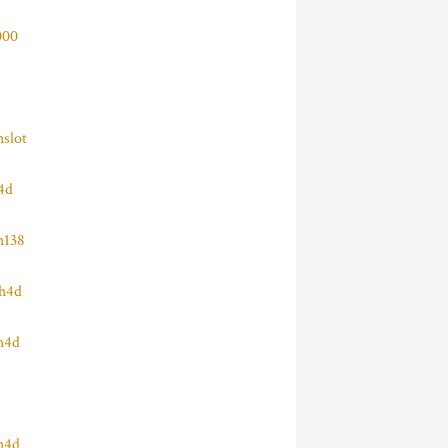
000
slot
4d
h138
h4d
h4d
h4d