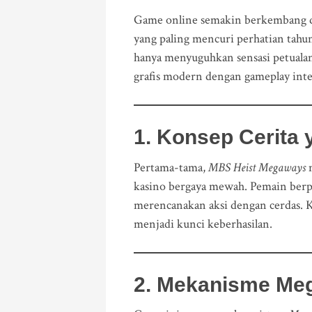
Game online semakin berkembang dari 
yang paling mencuri perhatian tahun
hanya menyuguhkan sensasi petualan
grafis modern dengan gameplay inte
1. Konsep Cerita
Pertama-tama,
MBS Heist Megaways
m
kasino bergaya mewah. Pemain berpe
merencanakan aksi dengan cerdas. K
menjadi kunci keberhasilan.
2. Mekanisme Me