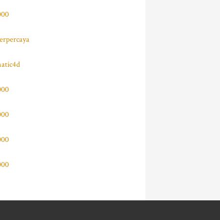
000
Terpercaya
atic4d
000
000
000
000